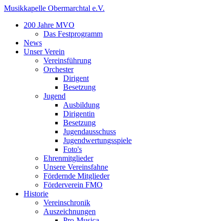
Musikkapelle Obermarchtal e.V.
200 Jahre MVO
Das Festprogramm
News
Unser Verein
Vereinsführung
Orchester
Dirigent
Besetzung
Jugend
Ausbildung
Dirigentin
Besetzung
Jugendausschuss
Jugendwertungsspiele
Foto's
Ehrenmitglieder
Unsere Vereinsfahne
Fördernde Mitglieder
Förderverein FMO
Historie
Vereinschronik
Auszeichnungen
Pro-Musica