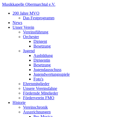
Musikkapelle Obermarchtal e.V.
200 Jahre MVO
Das Festprogramm
News
Unser Verein
Vereinsführung
Orchester
Dirigent
Besetzung
Jugend
Ausbildung
Dirigentin
Besetzung
Jugendausschuss
Jugendwertungsspiele
Foto's
Ehrenmitglieder
Unsere Vereinsfahne
Fördernde Mitglieder
Förderverein FMO
Historie
Vereinschronik
Auszeichnungen
Pro-Musica