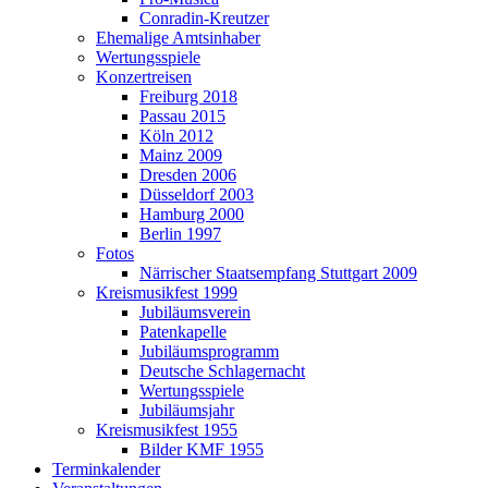
Conradin-Kreutzer
Ehemalige Amtsinhaber
Wertungsspiele
Konzertreisen
Freiburg 2018
Passau 2015
Köln 2012
Mainz 2009
Dresden 2006
Düsseldorf 2003
Hamburg 2000
Berlin 1997
Fotos
Närrischer Staatsempfang Stuttgart 2009
Kreismusikfest 1999
Jubiläumsverein
Patenkapelle
Jubiläumsprogramm
Deutsche Schlagernacht
Wertungsspiele
Jubiläumsjahr
Kreismusikfest 1955
Bilder KMF 1955
Terminkalender