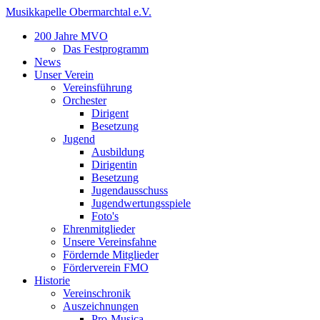
Musikkapelle Obermarchtal e.V.
200 Jahre MVO
Das Festprogramm
News
Unser Verein
Vereinsführung
Orchester
Dirigent
Besetzung
Jugend
Ausbildung
Dirigentin
Besetzung
Jugendausschuss
Jugendwertungsspiele
Foto's
Ehrenmitglieder
Unsere Vereinsfahne
Fördernde Mitglieder
Förderverein FMO
Historie
Vereinschronik
Auszeichnungen
Pro-Musica