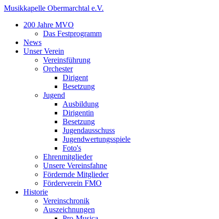
Musikkapelle Obermarchtal e.V.
200 Jahre MVO
Das Festprogramm
News
Unser Verein
Vereinsführung
Orchester
Dirigent
Besetzung
Jugend
Ausbildung
Dirigentin
Besetzung
Jugendausschuss
Jugendwertungsspiele
Foto's
Ehrenmitglieder
Unsere Vereinsfahne
Fördernde Mitglieder
Förderverein FMO
Historie
Vereinschronik
Auszeichnungen
Pro-Musica