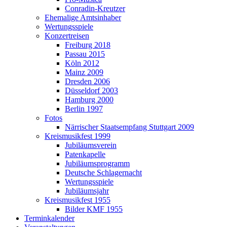
Conradin-Kreutzer
Ehemalige Amtsinhaber
Wertungsspiele
Konzertreisen
Freiburg 2018
Passau 2015
Köln 2012
Mainz 2009
Dresden 2006
Düsseldorf 2003
Hamburg 2000
Berlin 1997
Fotos
Närrischer Staatsempfang Stuttgart 2009
Kreismusikfest 1999
Jubiläumsverein
Patenkapelle
Jubiläumsprogramm
Deutsche Schlagernacht
Wertungsspiele
Jubiläumsjahr
Kreismusikfest 1955
Bilder KMF 1955
Terminkalender