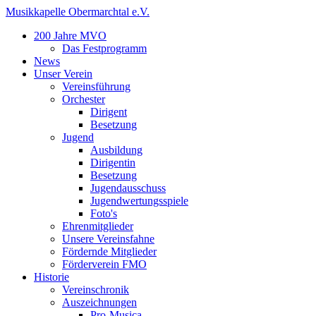
Musikkapelle Obermarchtal e.V.
200 Jahre MVO
Das Festprogramm
News
Unser Verein
Vereinsführung
Orchester
Dirigent
Besetzung
Jugend
Ausbildung
Dirigentin
Besetzung
Jugendausschuss
Jugendwertungsspiele
Foto's
Ehrenmitglieder
Unsere Vereinsfahne
Fördernde Mitglieder
Förderverein FMO
Historie
Vereinschronik
Auszeichnungen
Pro-Musica